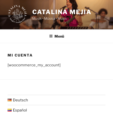
Zum
Inhalt
CATALINA MEJIA
springen
Musik • Música • Music
Menü
MI CUENTA
[woocommerce_my_account]
Deutsch
Español