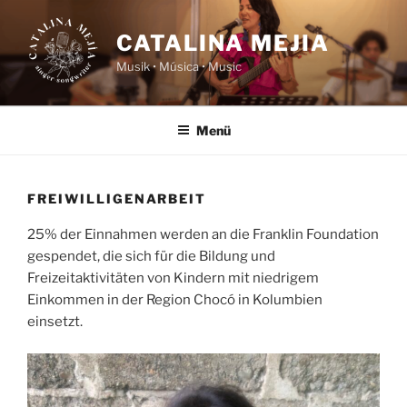
Zum
Inhalt
CATALINA MEJIA
springen
Musik • Música • Music
Menü
FREIWILLIGENARBEIT
25% der Einnahmen werden an die Franklin Foundation
gespendet, die sich für die Bildung und
Freizeitaktivitäten von Kindern mit niedrigem
Einkommen in der Region Chocó in Kolumbien
einsetzt.