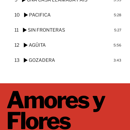
10
PACIFICA
5:28
11
SIN FRONTERAS
5:27
12
AGÜITA
5:56
13
GOZADERA
3:43
Amores y
Flores