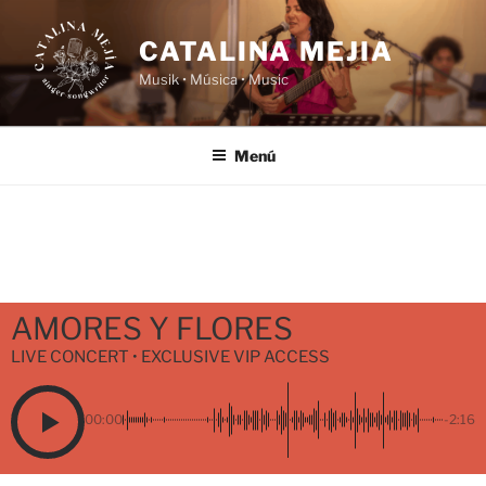
Saltar
al
CATALINA MEJIA
contenido
Musik • Música • Music
Menú
AMORES Y FLORES
LIVE CONCERT • EXCLUSIVE VIP ACCESS
00:00
-2:16